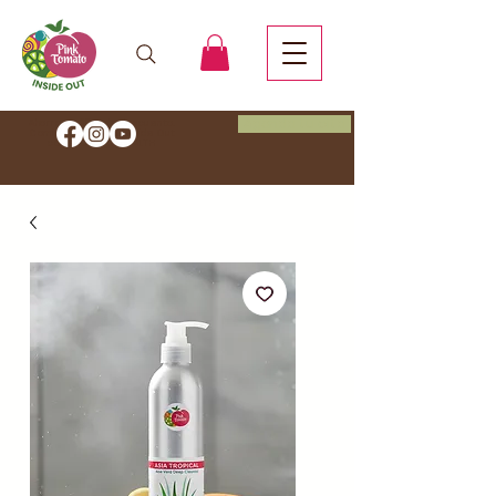
Agenda tu cita
Ahorra un 20 % de descuento.
Comienza tu viaje Inside Out
con el código HEALTH