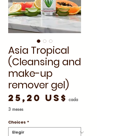
Asia Tropical
(Cleansing and
make-up
remover gel)
Precio
25,20 US$
cada
3 meses
Choices
*