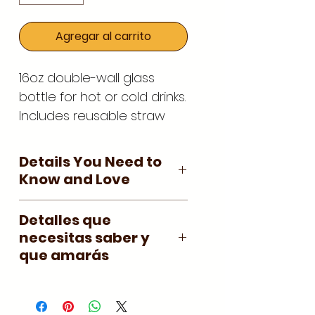
Agregar al carrito
16oz double-wall glass
bottle for hot or cold drinks.
Includes reusable straw
and silicone grip sleeve.
Details You Need to
Know and Love
Double-Wall Glass Bottle
Detalles que
– 16 oz • Cherries &
necesitas saber y
Lemon Collection
que amarás
Meet your new wellness
Botella de vidrio de
companion: a double-
doble pared – 16 oz •