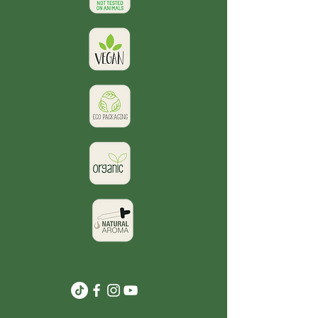
Suitable for
cold and
encantadores diseños
hot drinks
para que elijas tu estilo:
Comes with a
🍒 Cherries Edition
–
reusable straw
Dulce y fresca
Rim designed for
🍋 Lemon Edition
–
sipping hot drinks
Vibrante y energética
Silicone grip sleeve
Lightweight, secure lid
Características:
Available in
Cherries
Capacidad:
16 oz
or Lemon
Material:
Vidrio de
Perfect for water, tea,
doble pared
coffee, juices,
resistente al calor
smoothies, and
Apta para bebidas
herbal infusions
frías y calientes
Incluye
pitillo