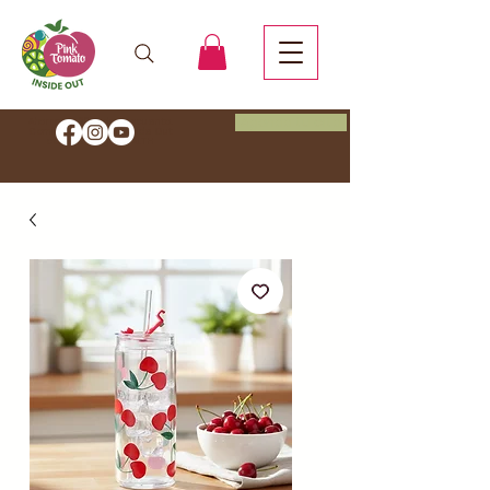
Agenda tu cita
Ahorra un 20 % de descuento.
Comienza tu viaje Inside Out
con el código HEALTH