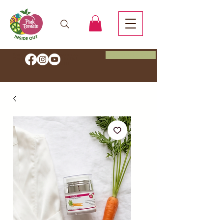
Agenda tu cita
Ahorra un 20 % de descuento.
Comienza tu viaje Inside Out
con el código HEALTH