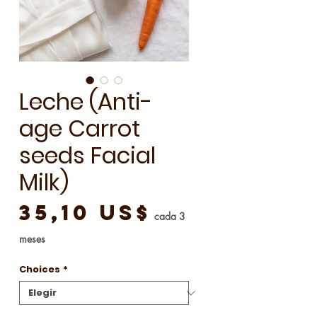
Leche (Anti-
age Carrot
seeds Facial
Milk)
Precio
35,10 US$
cada 3
meses
Choices
*