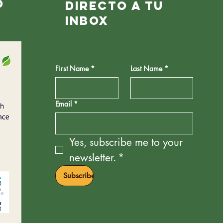
o
directo a tu
inbox
First Name
*
Last Name
*
e mí
Email
*
ramas
etes
Yes, subscribe me to your 
newsletter.
*
tas
Subscribe
ast