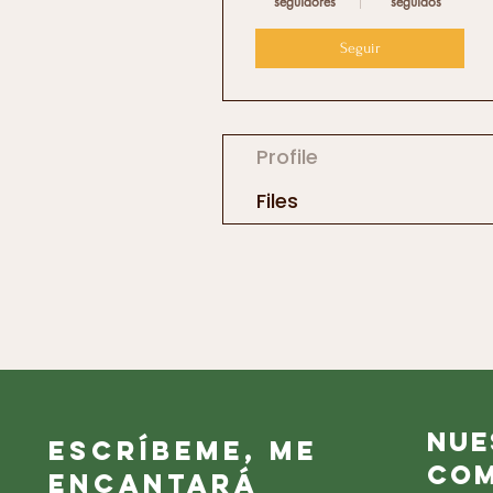
seguidores
seguidos
Seguir
Profile
Files
Nue
Escríbeme, me
Com
encantará