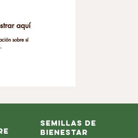
trar aquí
ción sobre sí
.
semillas de
re
bienestar