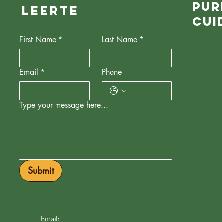
Pur
leerte
Cui
First Name
*
Last Name
*
Email
*
Phone
Type your message here...
Submit
Email: