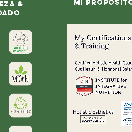
mi propósit
eza &
dado
Sobr
Prog
Paqu
Blog
Rece
Podc